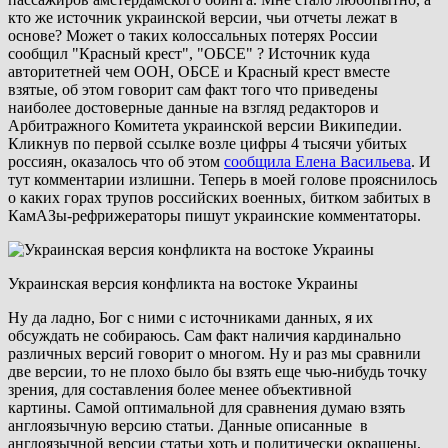
кто же источник украинской версии, чьи отчеты лежат в
основе? Может о таких колоссальных потерях России
сообщил "Красный крест", "ОБСЕ" ? Источник куда
авторитетней чем ООН, ОБСЕ и Красный крест вместе
взятые, об этом говорит сам факт того что приведены
наиболее достоверные данные на взгляд редакторов и
Арбитражного Комитета украинской версии Википедии.
Кликнув по первой ссылке возле цифры 4 тысячи убитых
россиян, оказалось что об этом
сообщила Елена Васильева
. И
тут комментарии излишни. Теперь в моей голове прояснилось
о каких горах трупов российских военных, битком забитых в
КамАЗы-рефрижераторы пишут украинские комментаторы.
Украинская версия конфликта на востоке Украины
Ну да ладно, Бог с ними с источниками данных, я их
обсуждать не собираюсь. Сам факт наличия кардинально
различных версий говорит о многом. Ну и раз мы сравнили
две версии, то не плохо было бы взять еще чью-нибудь точку
зрения, для составления более менее объективной
картины. Самой оптимальной для сравнения думаю взять
англоязычную версию статьи. Данные описанные в
англоязычной версии статьи хоть и политически окрашены,