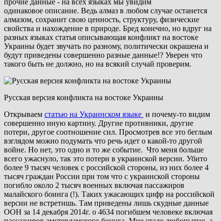
прочие данные - на всех языках мы увидим
одинаковое описание. Ведь алмаз в любом случае останется
алмазом, сохранит свою ценность, структуру, физические
свойства и нахождение в природе. Бред конечно, но вдруг на
разных языках статья описывающая конфликт на востоке
Украины будет звучать по разному, политически окрашена и
будут приведены совершенно разные данные!? Уверен что
такого быть не должно, но на всякий случай проверим.
Русская версия конфликта на востоке Украины
Открываем
статью на Украинском языке
и почему-то видим
совершенно иную картину. Другие противники, другие
потери, другое соотношение сил. Просмотрев все это беглым
взглядом можно подумать что речь идет о какой-то другой
войне. Но нет, это одно и то же событие. Что меня больше
всего ужаснуло, так это потери в украинской версии. Убито
более 9 тысяч человек с российской стороны, из них более 4
тысяч граждан России при том что с украинской стороны
погибло около 2 тысяч военных включая пассажиров
малайского боинга (!). Таких ужасающих цифр на российской
версии не встретишь. Там приведены лишь скудные данные
ООН за 14 декабря 2014г. о 4634 погибшем человеке включая
пассажиров амстердамского боинга. Мне стало любопытно, а