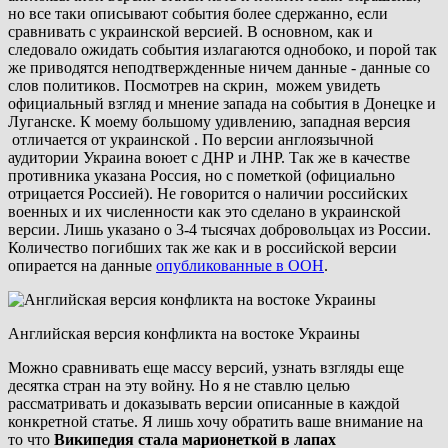
но все таки описывают события более сдержанно, если
сравнивать с украинской версией. В основном, как и
следовало ожидать события излагаются однобоко, и порой так
же приводятся неподтвержденные ничем данные - данные со
слов политиков. Посмотрев на скрин, можем увидеть
официальный взгляд и мнение запада на события в Донецке и
Луганске. К моему большому удивлению, западная версия
отличается от украинской . По версии англоязычной
аудитории Украина воюет с ДНР и ЛНР. Так же в качестве
противника указана Россия, но с пометкой (официально
отрицается Россией). Не говорится о наличии российских
военных и их численности как это сделано в украинской
версии. Лишь указано о 3-4 тысячах добровольцах из России.
Количество погибших так же как и в российской версии
опирается на данные
опубликованные в ООН
.
Английская версия конфликта на востоке Украины
Можно сравнивать еще массу версий, узнать взгляды еще
десятка стран на эту войну. Но я не ставлю целью
рассматривать и доказывать версии описанные в каждой
конкретной статье. Я лишь хочу обратить ваше внимание на
то что
Википедия стала марионеткой в лапах