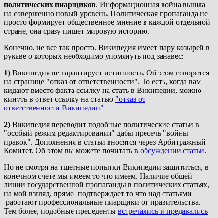
политических пиарщиков
. Информационная война вышла
на совершенно новый уровень. Политическая пропаганда не
просто формирует общественное мнение в каждой отдельной
стране, она сразу пишет мировую историю.
Конечно, не все так просто. Википедия имеет пару козырей в
рукаве о которых необходимо упомянуть под занавес:
1)
Википедия не гарантирует истинность. Об этом говорится
на странице "отказ от ответственности". То есть, когда вам
кидают вместо факта ссылку на стать в Википедии, можно
кинуть в ответ ссылку на статью
"отказ от
ответственности Википедии"
2)
Википедия переводит подобные политические статьи в
"особый режим редактирования" дабы пресечь "войны
правок". Дополнения в статьи вносятся через Арбитражный
Комитет. Об этом вы можете почитать в
обсуждении статьи
.
Но не смотря на тщетные попытки Википедии защититься, в
конечном счете мы имеем то что имеем. Наличие общей
линии государственной пропаганды в политических статьях,
на мой взгляд, прямо подтверждает то что над статьями
работают профессиональные пиарщики от правительства.
Тем более, подобные прецеденты
встречались и предавались