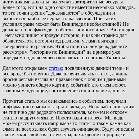
источниками должны выступать авторитетные ресурсы.
Более того, если на одно событие имеется несколько взглядов,
то эти точки зрения "доказываются" в обсуждении и
выносится наиболее верная точка зрения. При таких
условиях разве может быть Википедия необъективной? Не
должна, но по факту дело обстоит немного иначе. Википедия
- негласно пишет мировую историю, и как ни странно для
обывателя, эта история под разными углами выглядит
совершенно по разному. Чтобы понять о чем речь, давайте
рассмотрим "историю по Википедии" на примере уже
порядком поднадоевшего конфликта на востоке Украины.
Для этого открываем
статью
посвященную данной теме - и
все вроде бы понятно. Даже не вчитываясь в текст, а лишь
бросив беглый взгляд на правый блок с общими данными
можно увидеть общую картину событий: кто с кем воюет,
главнокомандующие, соотношение сил и прочие данные.
Прочитав статью мы ознакомились с событием, получили
информацию и можно закрыть вкладку. Но давайте поступим
не типично для рядового пользователя, возьмем и откроем
статью на другом языке. Просто ради интереса. Мы ведь
можем рассчитывать например что статья о таком камне как
алмаз на всех языках будет звучать одинаково. Будут описаны
физические свойства, структура, нахождение в природе и