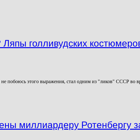
? Ляпы голливудских костюмеро
й, не побоюсь этого выражения, стал одним из "ликов" СССР во
ены миллиардеру Ротенбергу за