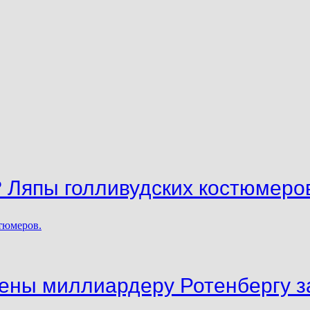
? Ляпы голливудских костюмеро
ены миллиардеру Ротенбергу за