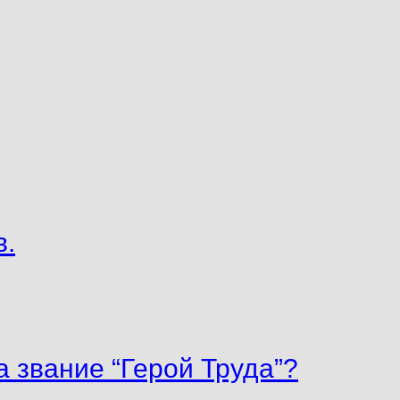
в.
 звание “Герой Труда”?